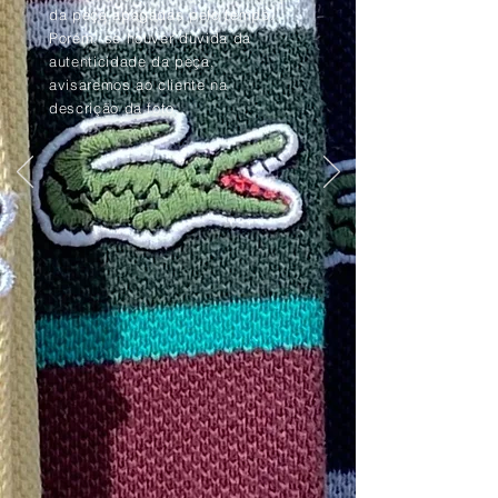
da peça apagadas pelo tempo.
Porém, se houver dúvida da
autenticidade da peça,
avisaremos ao cliente na
descrição da foto.