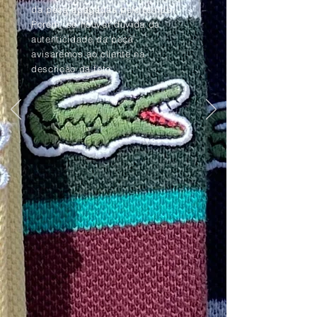
da peça apagadas pelo tempo.
Porém, se houver dúvida da
autenticidade da peça,
avisaremos ao cliente na
descrição da foto.