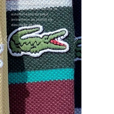
da peça apagadas pelo tempo.
Porém, se houver dúvida da
autenticidade da peça,
avisaremos ao cliente na
descrição da foto.