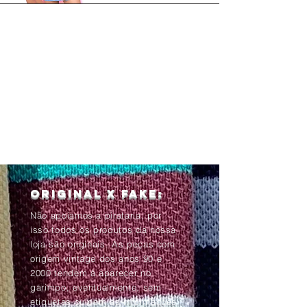
Original x Fake:
Não apoiamos a pirataria, por
isso todos os produtos da nossa
loja são originais. As peças com
origem vintage dos anos 90 e
2000 tendem à aparecer no
garimpo, eventualmente, sem
etiquetas ou com as informações