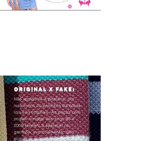
Original x Fake:
Não apoiamos a pirataria, por
isso todos os produtos da nossa
loja são originais. As peças com
origem vintage dos anos 90 e
2000 tendem à aparecer no
garimpo, eventualmente, sem
etiquetas ou com as informações