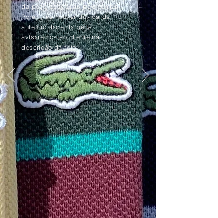
da peça apagadas pelo tempo.
Porém, se houver dúvida da
autenticidade da peça,
avisaremos ao cliente na
descrição da foto.