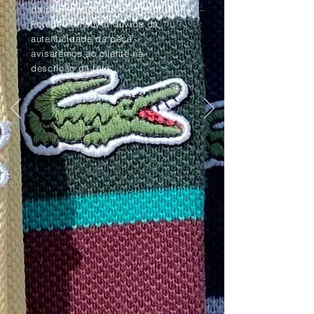
da peça apagadas pelo tempo.
Porém, se houver dúvida da
autenticidade da peça,
avisaremos ao cliente na
descrição da foto.