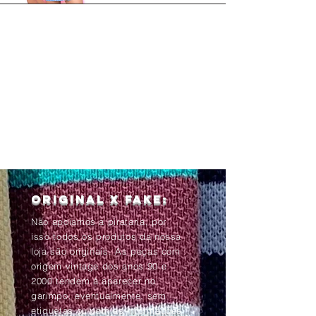
Original x Fake:
Não apoiamos a pirataria, por
isso todos os produtos da nossa
loja são originais. As peças com
origem vintage dos anos 90 e
2000 tendem à aparecer no
garimpo, eventualmente, sem
etiquetas ou com as informações