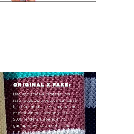
Original x Fake:
Não apoiamos a pirataria, por
isso todos os produtos da nossa
loja são originais. As peças com
origem vintage dos anos 90 e
2000 tendem à aparecer no
garimpo, eventualmente, sem
etiquetas ou com as informações