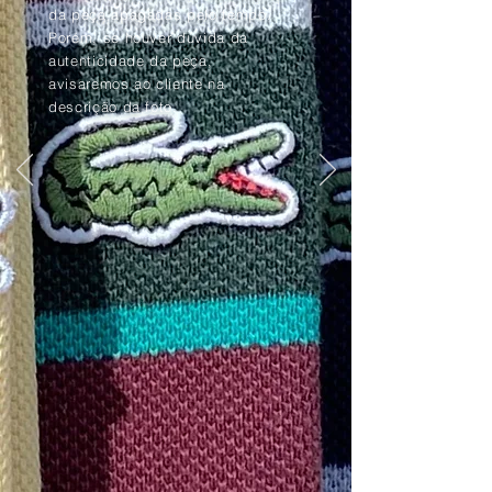
da peça apagadas pelo tempo.
Porém, se houver dúvida da
autenticidade da peça,
avisaremos ao cliente na
descrição da foto.