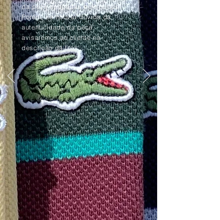
da peça apagadas pelo tempo.
Porém, se houver dúvida da
autenticidade da peça,
avisaremos ao cliente na
descrição da foto.