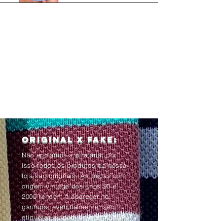
Original x Fake:
Não apoiamos a pirataria, por
isso todos os produtos da nossa
loja são originais. As peças com
origem vintage dos anos 90 e
2000 tendem à aparecer no
garimpo, eventualmente, sem
etiquetas ou com as informações