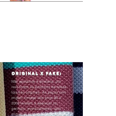
Original x Fake:
Não apoiamos a pirataria, por
isso todos os produtos da nossa
loja são originais. As peças com
origem vintage dos anos 90 e
2000 tendem à aparecer no
garimpo, eventualmente, sem
etiquetas ou com as informações