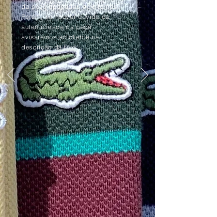
da peça apagadas pelo tempo.
Porém, se houver dúvida da
autenticidade da peça,
avisaremos ao cliente na
descrição da foto.