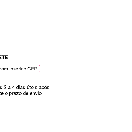
ETE
para inserir o CEP
s 2 à 4 dias úteis após
te o prazo de envio