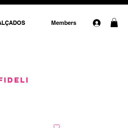
ALÇADOS
Members
Fideli
ê
Preço