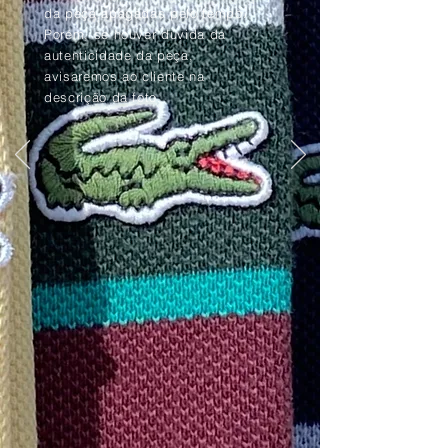
da peça apagadas pelo tempo.
Porém, se houver dúvida da
autenticidade da peça,
avisaremos ao cliente na
descrição da foto.