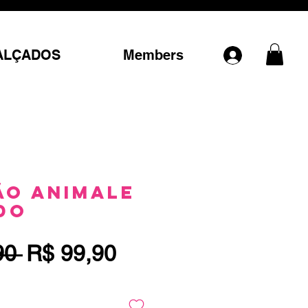
ALÇADOS
Members
o Animale
do
Preço
Preço
90 
R$ 99,90
normal
promocional