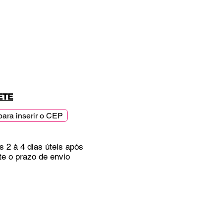
ETE
para inserir o CEP
s 2 à 4 dias úteis após
te o prazo de envio