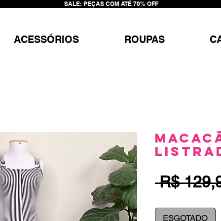
SALE: PEÇAS COM ATÉ 70% OFF
ACESSÓRIOS
ROUPAS
C
Macacã
Listra
 R$ 129,
ESGOTADO