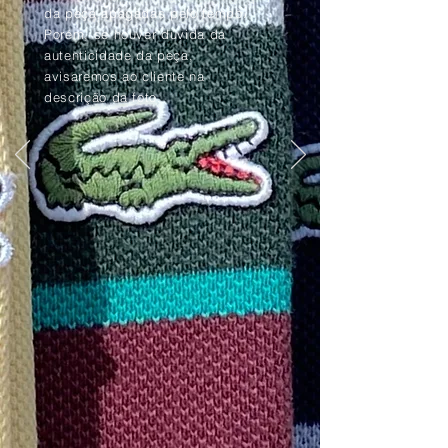
da peça apagadas pelo tempo.
Porém, se houver dúvida da
autenticidade da peça,
avisaremos ao cliente na
descrição da foto.