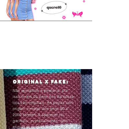
Original x Fake:
Não apoiamos a pirataria, por
isso todos os produtos da nossa
loja são originais. As peças com
origem vintage dos anos 90 e
2000 tendem à aparecer no
garimpo, eventualmente, sem
etiquetas ou com as informações