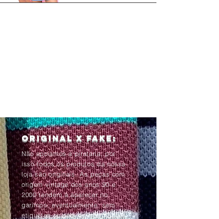
Original x Fake:
Não apoiamos a pirataria, por
isso todos os produtos da nossa
loja são originais. As peças com
origem vintage dos anos 90 e
2000 tendem à aparecer no
garimpo, eventualmente, sem
etiquetas ou com as informações