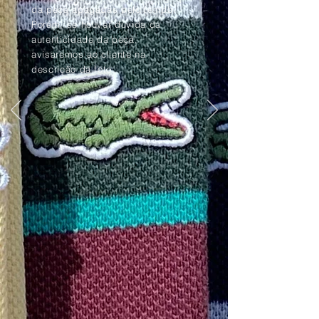
da peça apagadas pelo tempo.
Porém, se houver dúvida da
autenticidade da peça,
avisaremos ao cliente na
descrição da foto.