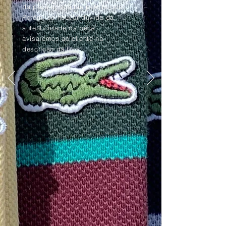
da peça apagadas pelo tempo.
Porém, se houver dúvida da
autenticidade da peça,
avisaremos ao cliente na
descrição da foto.