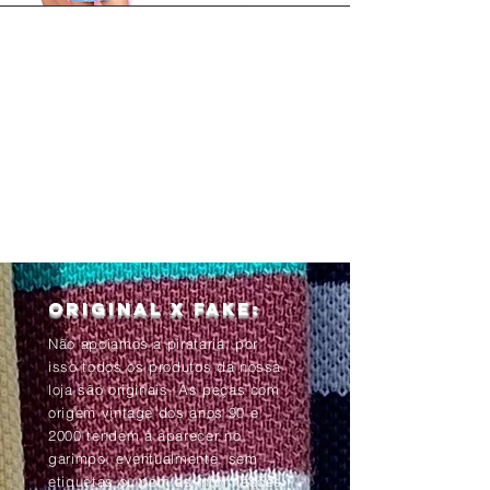
Original x Fake:
Não apoiamos a pirataria, por
isso todos os produtos da nossa
loja são originais. As peças com
origem vintage dos anos 90 e
2000 tendem à aparecer no
garimpo, eventualmente, sem
etiquetas ou com as informações