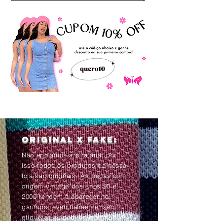
Original x Fake:
Não apoiamos a pirataria, por
isso todos os produtos da nossa
loja são originais. As peças com
origem vintage dos anos 90 e
2000 tendem à aparecer no
garimpo, eventualmente, sem
etiquetas ou com as informações