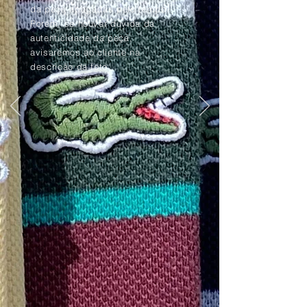
da peça apagadas pelo tempo.
Porém, se houver dúvida da
autenticidade da peça,
avisaremos ao cliente na
descrição da foto.