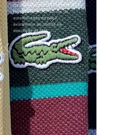
da peça apagadas pelo tempo.
Porém, se houver dúvida da
autenticidade da peça,
avisaremos ao cliente na
descrição da foto.