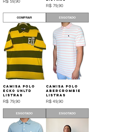
Preço
R$ 59,90
Preço
R$ 79,90
COMPRAR
ESGOTADO
Camisa Polo
Camisa Polo
ECK0 Unltd
Abercromb1e
Listras
Listras
Preço
Preço
R$ 79,90
R$ 49,90
ESGOTADO
ESGOTADO