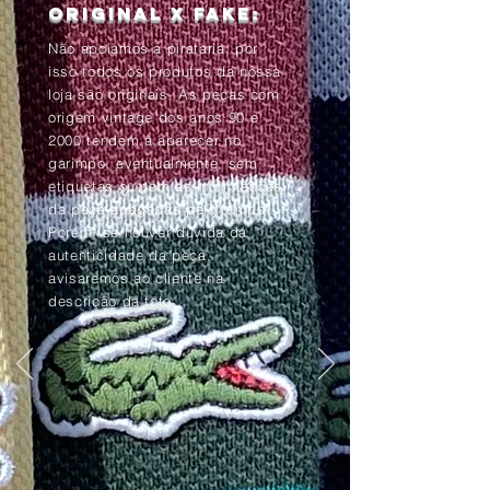
Original x Fake:
Não apoiamos a pirataria, por
isso todos os produtos da nossa
loja são originais. As peças com
origem vintage dos anos 90 e
2000 tendem à aparecer no
garimpo, eventualmente, sem
etiquetas ou com as informações
da peça apagadas pelo tempo.
Porém, se houver dúvida da
autenticidade da peça,
avisaremos ao cliente na
descrição da foto.