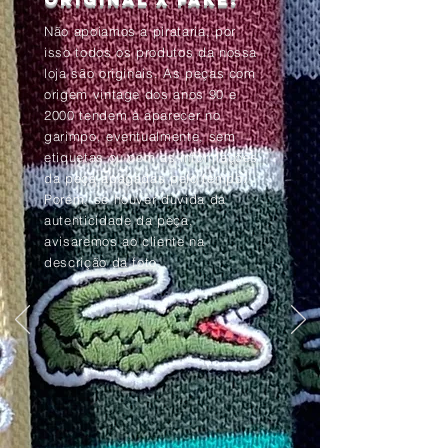
Não apoiamos a pirataria, por
isso todos os produtos da nossa
loja são originais. As peças com
origem vintage dos anos 90 e
2000 tendem à aparecer no
garimpo, eventualmente, sem
etiquetas ou com as informações
da peça apagadas pelo tempo.
Porém, se houver dúvida da
autenticidade da peça,
avisaremos ao cliente na
descrição da foto.