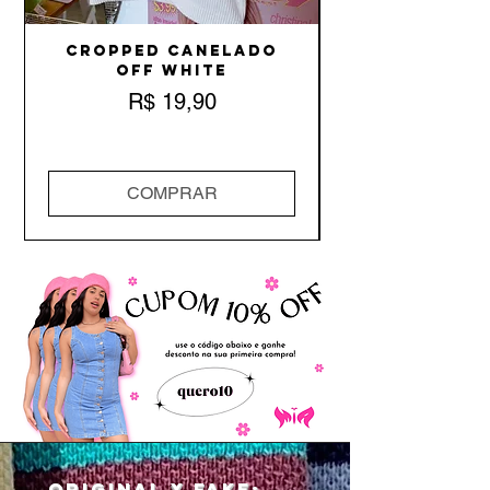
Cropped Canelado
Off White
Preço
R$ 19,90
COMPRAR
Original x Fake: