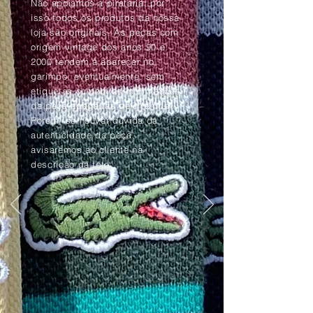
Não apoiamos a pirataria, por
isso todos os produtos da nossa
loja são originais. As peças com
origem vintage dos anos 90 e
2000 tendem à aparecer no
garimpo, eventualmente, sem
etiquetas ou com as informações
da peça apagadas pelo tempo.
Porém, se houver dúvida da
autenticidade da peça,
avisaremos ao cliente na
descrição da foto.