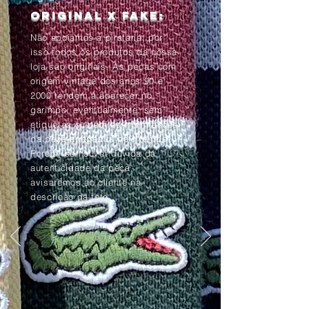
Original x Fake:
Não apoiamos a pirataria, por
isso todos os produtos da nossa
loja são originais. As peças com
origem vintage dos anos 90 e
2000 tendem à aparecer no
garimpo, eventualmente, sem
etiquetas ou com as informações
da peça apagadas pelo tempo.
Porém, se houver dúvida da
autenticidade da peça,
avisaremos ao cliente na
descrição da foto.