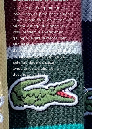
Não apoiamos a pirataria, por
isso todos os produtos da nossa
loja são originais. As peças com
origem vintage dos anos 90 e
2000 tendem à aparecer no
garimpo, eventualmente, sem
etiquetas ou com as informações
da peça apagadas pelo tempo.
Porém, se houver dúvida da
autenticidade da peça,
avisaremos ao cliente na
descrição da foto.