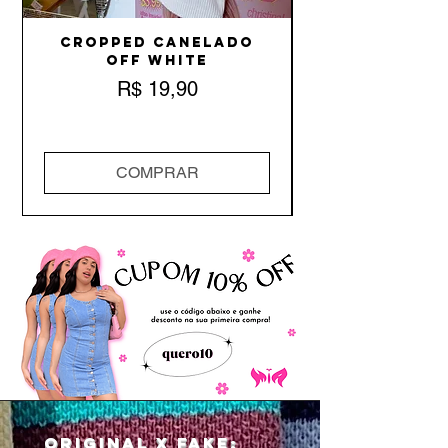
Cropped Canelado
Off White
Preço
R$ 19,90
COMPRAR
Original x Fake: