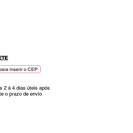
ETE
para inserir o CEP
s 2 à 4 dias úteis após
te o prazo de envio