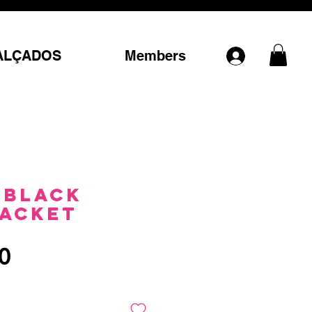
ALÇADOS
Members
 Black
Jacket
Preço
0