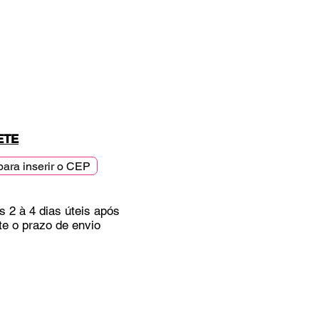
ETE
para inserir o CEP
s 2 à 4 dias úteis após
te o prazo de envio