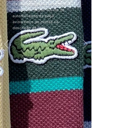
da peça apagadas pelo tempo.
Porém, se houver dúvida da
autenticidade da peça,
avisaremos ao cliente na
descrição da foto.