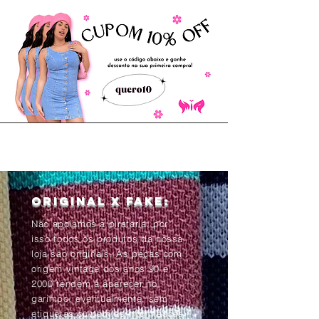
Original x Fake:
Não apoiamos a pirataria, por
isso todos os produtos da nossa
loja são originais. As peças com
origem vintage dos anos 90 e
2000 tendem à aparecer no
garimpo, eventualmente, sem
etiquetas ou com as informações