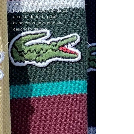
da peça apagadas pelo tempo.
Porém, se houver dúvida da
autenticidade da peça,
avisaremos ao cliente na
descrição da foto.