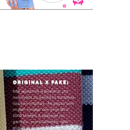
Original x Fake:
Não apoiamos a pirataria, por
isso todos os produtos da nossa
loja são originais. As peças com
origem vintage dos anos 90 e
2000 tendem à aparecer no
garimpo, eventualmente, sem
etiquetas ou com as informações