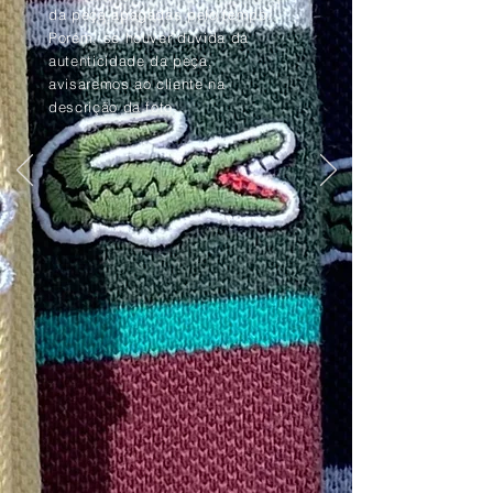
da peça apagadas pelo tempo.
Porém, se houver dúvida da
autenticidade da peça,
avisaremos ao cliente na
descrição da foto.