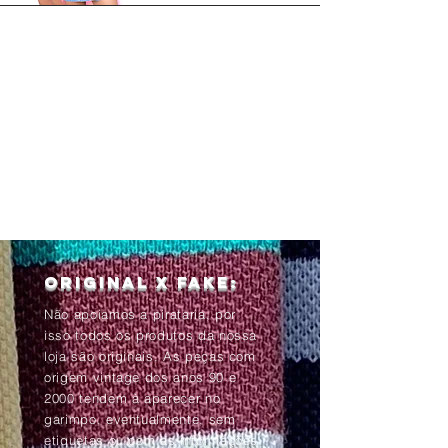
Original x Fake:
Não apoiamos a pirataria, por
isso todos os produtos da nossa
loja são originais. As peças com
origem vintage dos anos 90 e
2000 tendem à aparecer no
garimpo, eventualmente, sem
etiquetas ou com as informações