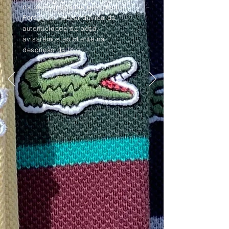
da peça apagadas pelo tempo.
Porém, se houver dúvida da
autenticidade da peça,
avisaremos ao cliente na
descrição da foto.