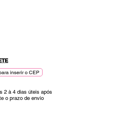
ETE
para inserir o CEP
s 2 à 4 dias úteis após
te o prazo de envio