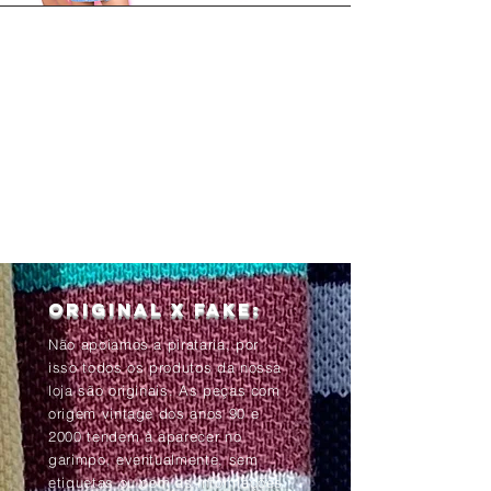
Original x Fake:
Não apoiamos a pirataria, por
isso todos os produtos da nossa
loja são originais. As peças com
origem vintage dos anos 90 e
2000 tendem à aparecer no
garimpo, eventualmente, sem
etiquetas ou com as informações