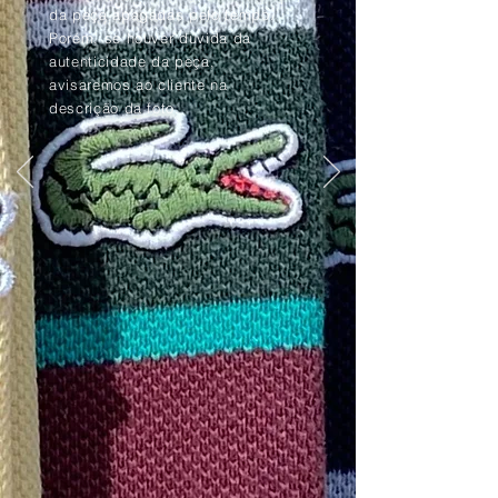
da peça apagadas pelo tempo.
Porém, se houver dúvida da
autenticidade da peça,
avisaremos ao cliente na
descrição da foto.