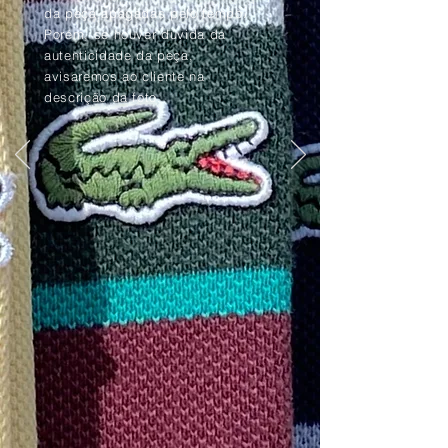
da peça apagadas pelo tempo.
Porém, se houver dúvida da
autenticidade da peça,
avisaremos ao cliente na
descrição da foto.