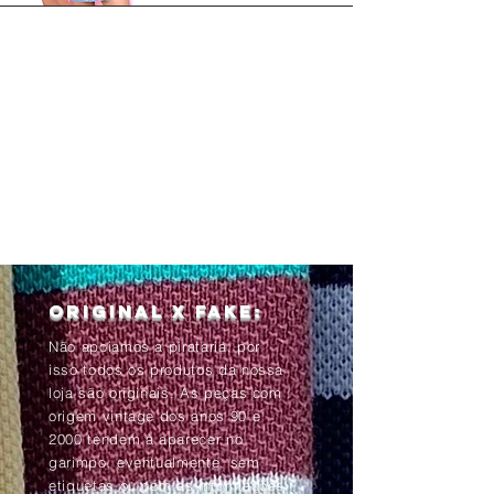
Original x Fake:
Não apoiamos a pirataria, por
isso todos os produtos da nossa
loja são originais. As peças com
origem vintage dos anos 90 e
2000 tendem à aparecer no
garimpo, eventualmente, sem
etiquetas ou com as informações