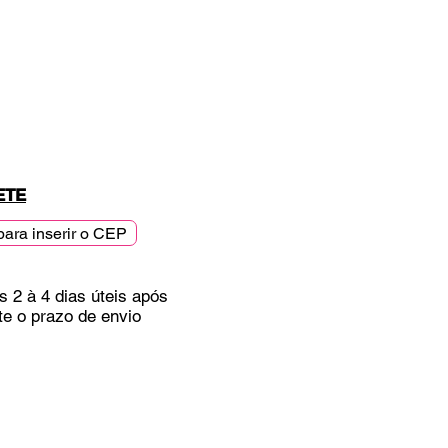
ETE
para inserir o CEP
s 2 à 4 dias úteis após
te o prazo de envio