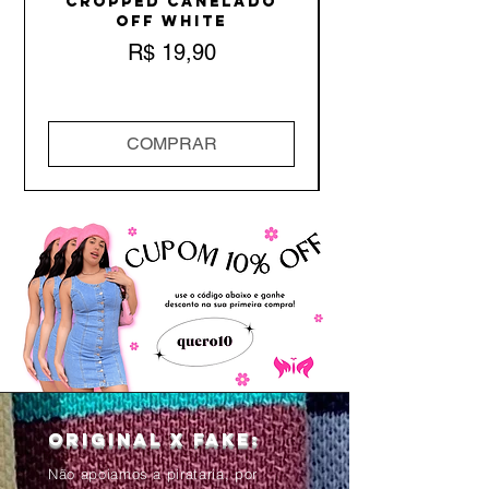
Cropped Canelado
Off White
Preço
R$ 19,90
COMPRAR
Original x Fake:
Não apoiamos a pirataria, por