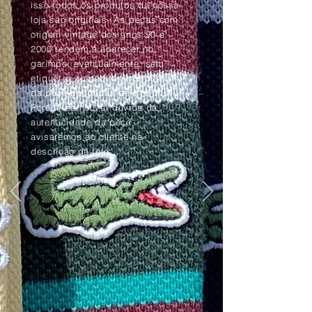
isso todos os produtos da nossa
loja são originais. As peças com
origem vintage dos anos 90 e
2000 tendem à aparecer no
garimpo, eventualmente, sem
etiquetas ou com as informações
da peça apagadas pelo tempo.
Porém, se houver dúvida da
autenticidade da peça,
avisaremos ao cliente na
descrição da foto.