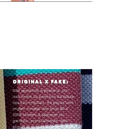
Original x Fake:
Não apoiamos a pirataria, por
isso todos os produtos da nossa
loja são originais. As peças com
origem vintage dos anos 90 e
2000 tendem à aparecer no
garimpo, eventualmente, sem
etiquetas ou com as informações