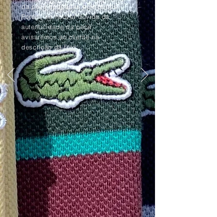
da peça apagadas pelo tempo.
Porém, se houver dúvida da
autenticidade da peça,
avisaremos ao cliente na
descrição da foto.