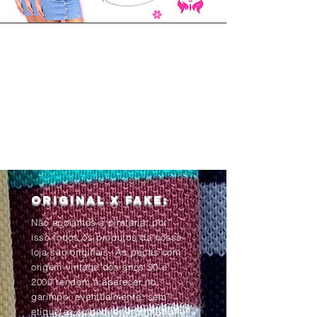
Original x Fake:
Não apoiamos a pirataria, por
isso todos os produtos da nossa
loja são originais. As peças com
origem vintage dos anos 90 e
2000 tendem à aparecer no
garimpo, eventualmente, sem
etiquetas ou com as informações