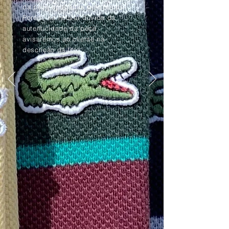
da peça apagadas pelo tempo.
Porém, se houver dúvida da
autenticidade da peça,
avisaremos ao cliente na
descrição da foto.