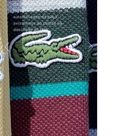
da peça apagadas pelo tempo.
Porém, se houver dúvida da
autenticidade da peça,
avisaremos ao cliente na
descrição da foto.