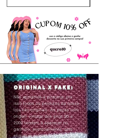
Original x Fake:
Não apoiamos a pirataria, por
isso todos os produtos da nossa
loja são originais. As peças com
origem vintage dos anos 90 e
2000 tendem à aparecer no
garimpo, eventualmente, sem
etiquetas ou com as informações