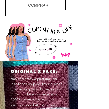
COMPRAR
Original x Fake:
Não apoiamos a pirataria, por
isso todos os produtos da nossa
loja são originais. As peças com
origem vintage dos anos 90 e
2000 tendem à aparecer no
garimpo, eventualmente, sem