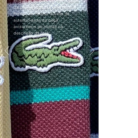
etiquetas ou com as informações
da peça apagadas pelo tempo.
Porém, se houver dúvida da
autenticidade da peça,
avisaremos ao cliente na
descrição da foto.