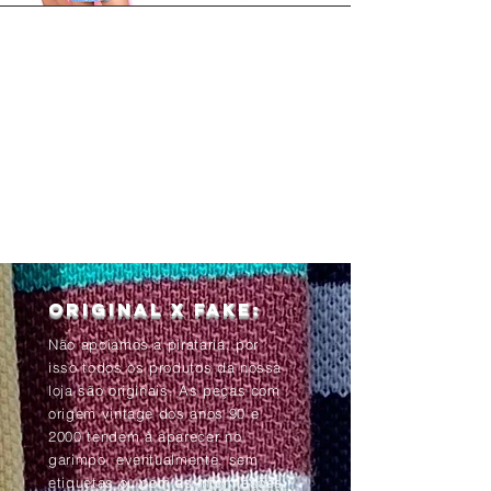
Original x Fake:
Não apoiamos a pirataria, por
isso todos os produtos da nossa
loja são originais. As peças com
origem vintage dos anos 90 e
2000 tendem à aparecer no
garimpo, eventualmente, sem
etiquetas ou com as informações