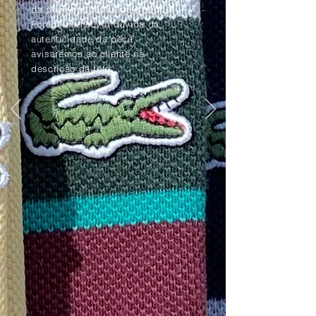
da peça apagadas pelo tempo.
Porém, se houver dúvida da
autenticidade da peça,
avisaremos ao cliente na
descrição da foto.