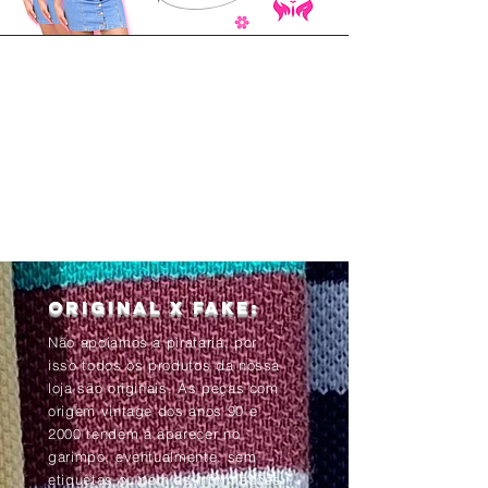
Original x Fake:
Não apoiamos a pirataria, por
isso todos os produtos da nossa
loja são originais. As peças com
origem vintage dos anos 90 e
2000 tendem à aparecer no
garimpo, eventualmente, sem
etiquetas ou com as informações