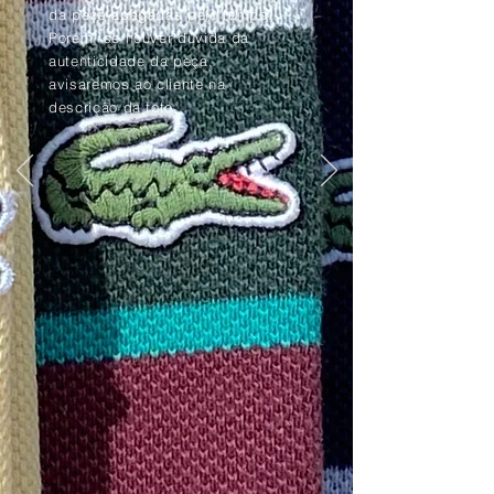
da peça apagadas pelo tempo.
Porém, se houver dúvida da
autenticidade da peça,
avisaremos ao cliente na
descrição da foto.