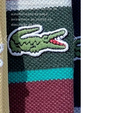
da peça apagadas pelo tempo.
Porém, se houver dúvida da
autenticidade da peça,
avisaremos ao cliente na
descrição da foto.