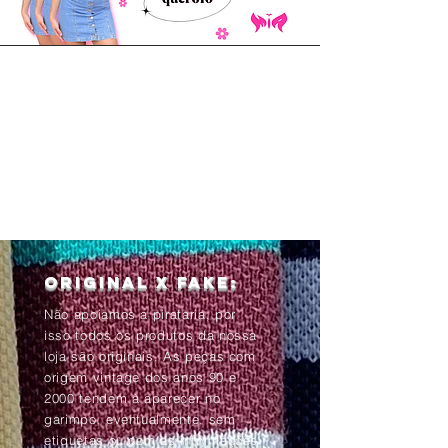
Original x Fake:
Não apoiamos a pirataria, por
isso todos os produtos da nossa
loja são originais. As peças com
origem vintage dos anos 90 e
2000 tendem à aparecer no
garimpo, eventualmente, sem
etiquetas ou com as informações