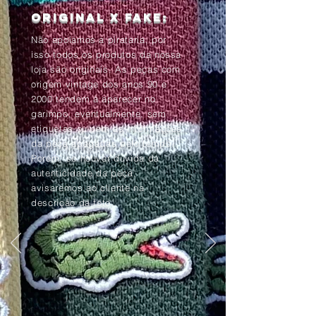
Original x Fake:
Não apoiamos a pirataria, por
isso todos os produtos da nossa
loja são originais. As peças com
origem vintage dos anos 90 e
2000 tendem à aparecer no
garimpo, eventualmente, sem
etiquetas ou com as informações
da peça apagadas pelo tempo.
Porém, se houver dúvida da
autenticidade da peça,
avisaremos ao cliente na
descrição da foto.