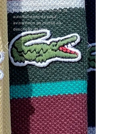
da peça apagadas pelo tempo.
Porém, se houver dúvida da
autenticidade da peça,
avisaremos ao cliente na
descrição da foto.