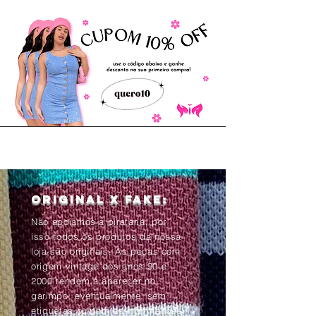
Original x Fake:
Não apoiamos a pirataria, por
isso todos os produtos da nossa
loja são originais. As peças com
origem vintage dos anos 90 e
2000 tendem à aparecer no
garimpo, eventualmente, sem
etiquetas ou com as informações