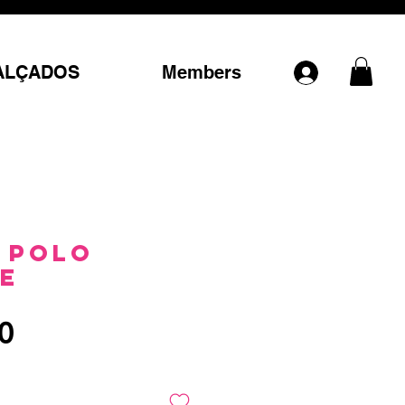
ALÇADOS
Members
 Polo
E
Preço
0