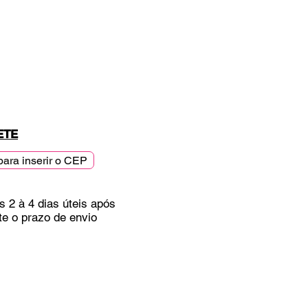
ETE
para inserir o CEP
s 2 à 4 dias úteis após
te o prazo de envio