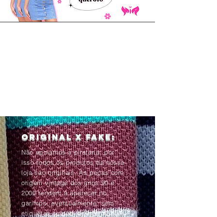
Original x Fake:
Não apoiamos a pirataria, por
isso todos os produtos da nossa
loja são originais. As peças com
origem vintage dos anos 90 e
2000 tendem à aparecer no
garimpo, eventualmente, sem
etiquetas ou com as informações