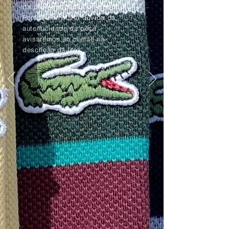
da peça apagadas pelo tempo.
Porém, se houver dúvida da
autenticidade da peça,
avisaremos ao cliente na
descrição da foto.