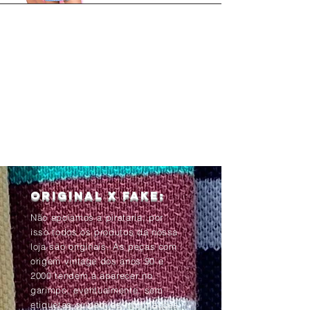
Original x Fake:
Não apoiamos a pirataria, por
isso todos os produtos da nossa
loja são originais. As peças com
origem vintage dos anos 90 e
2000 tendem à aparecer no
garimpo, eventualmente, sem
etiquetas ou com as informações