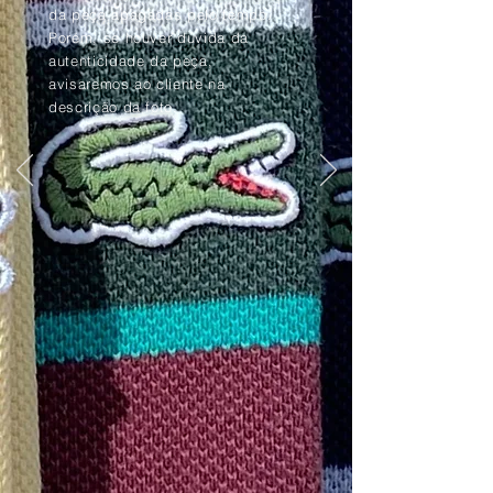
da peça apagadas pelo tempo.
Porém, se houver dúvida da
autenticidade da peça,
avisaremos ao cliente na
descrição da foto.