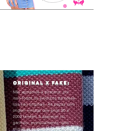
Original x Fake:
Não apoiamos a pirataria, por
isso todos os produtos da nossa
loja são originais. As peças com
origem vintage dos anos 90 e
2000 tendem à aparecer no
garimpo, eventualmente, sem
etiquetas ou com as informações