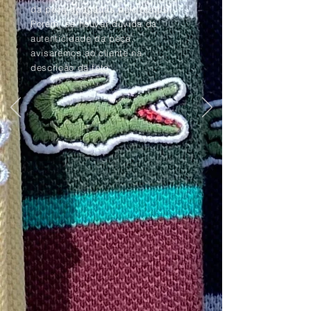
da peça apagadas pelo tempo.
Porém, se houver dúvida da
autenticidade da peça,
avisaremos ao cliente na
descrição da foto.