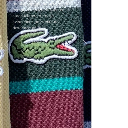
da peça apagadas pelo tempo.
Porém, se houver dúvida da
autenticidade da peça,
avisaremos ao cliente na
descrição da foto.