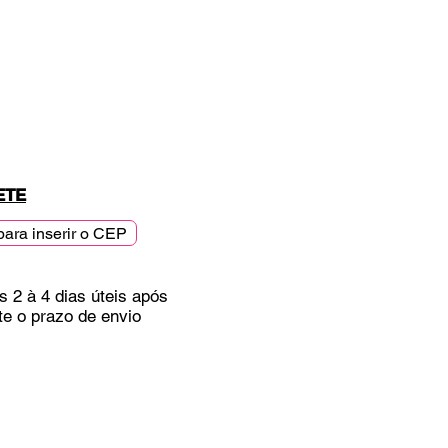
ETE
para inserir o CEP
s 2 à 4 dias úteis após
te o prazo de envio