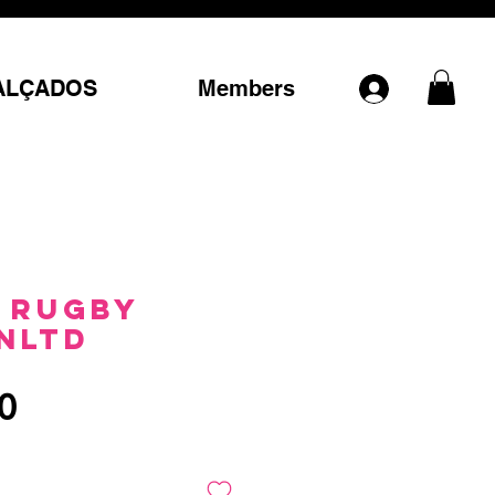
ALÇADOS
Members
 Rugby
nltd
Preço
0