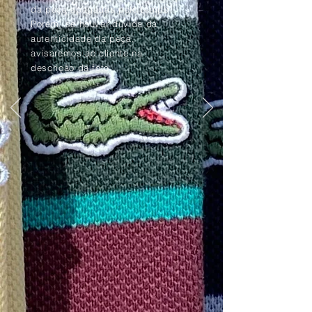
da peça apagadas pelo tempo.
Porém, se houver dúvida da
autenticidade da peça,
avisaremos ao cliente na
descrição da foto.