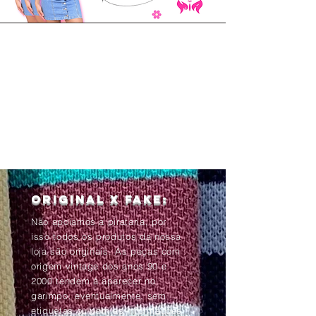
Original x Fake:
Não apoiamos a pirataria, por
isso todos os produtos da nossa
loja são originais. As peças com
origem vintage dos anos 90 e
2000 tendem à aparecer no
garimpo, eventualmente, sem
etiquetas ou com as informações