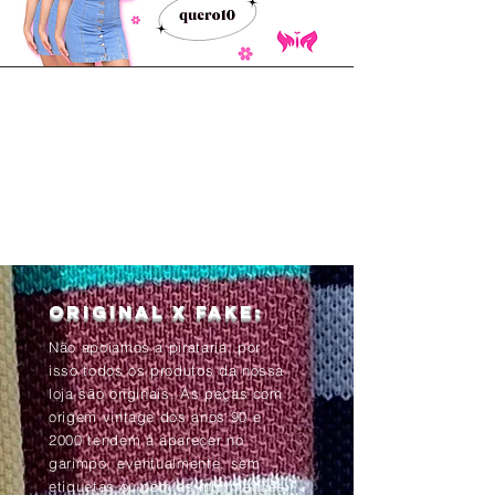
Original x Fake:
Não apoiamos a pirataria, por
isso todos os produtos da nossa
loja são originais. As peças com
origem vintage dos anos 90 e
2000 tendem à aparecer no
garimpo, eventualmente, sem
etiquetas ou com as informações