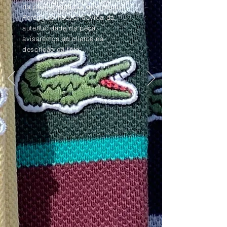
da peça apagadas pelo tempo.
Porém, se houver dúvida da
autenticidade da peça,
avisaremos ao cliente na
descrição da foto.