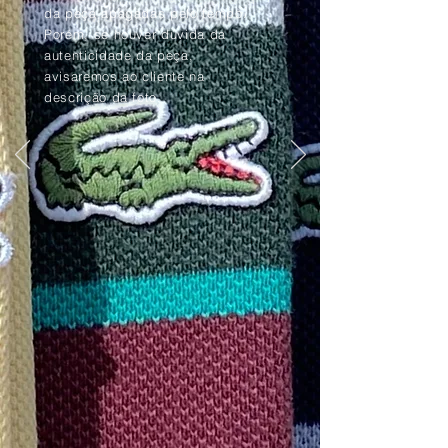
da peça apagadas pelo tempo.
Porém, se houver dúvida da
autenticidade da peça,
avisaremos ao cliente na
descrição da foto.