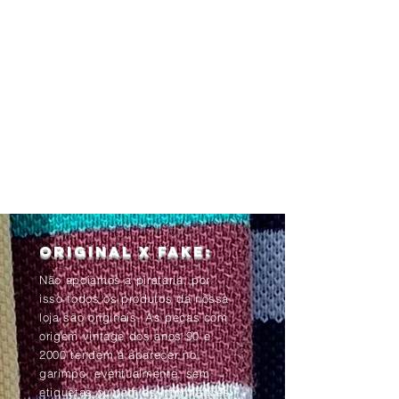
Original x Fake:
Não apoiamos a pirataria, por
isso todos os produtos da nossa
loja são originais. As peças com
origem vintage dos anos 90 e
2000 tendem à aparecer no
garimpo, eventualmente, sem
etiquetas ou com as informações